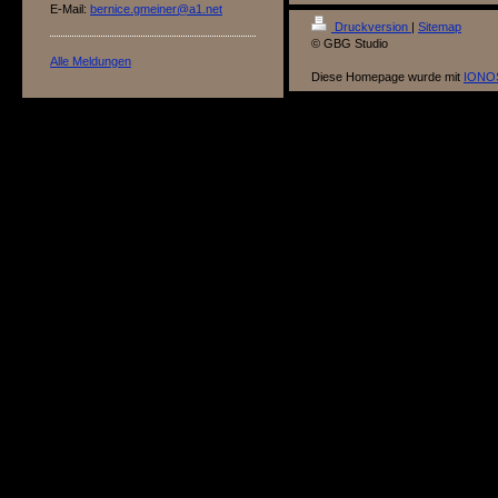
E-Mail:
bernice.gmeiner@a1.net
Druckversion
|
Sitemap
© GBG Studio
Alle Meldungen
Diese Homepage wurde mit
IONOS