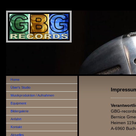
Home
Über's Studio
Impressu
Musikproduktion / Aufnahmen
Equipment
Verantwortli
GBG-record
Bildergalerie
Bernice Gme
Anfahrt
Heimen 119
Kontakt
A-6960 Buch
Aktuelles